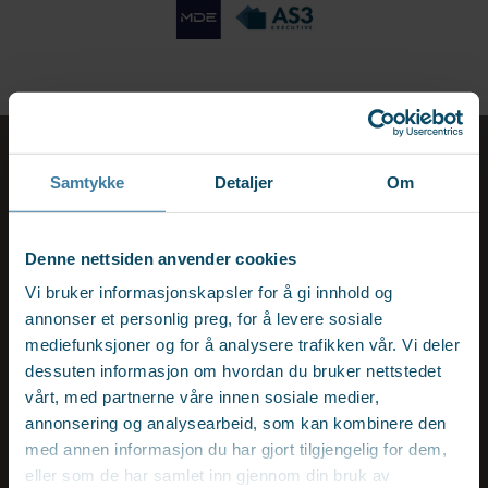
KVARTALSRAPPORTER LEDERMARKEDET I NORGE
Samtykke
Detaljer
Om
2026
Denne nettsiden anvender cookies
Vi bruker informasjonskapsler for å gi innhold og
annonser et personlig preg, for å levere sosiale
Publiseres 15. juli 2026
mediefunksjoner og for å analysere trafikken vår. Vi deler
dessuten informasjon om hvordan du bruker nettstedet
Ledermarkedet pr 15.07.26
vårt, med partnerne våre innen sosiale medier,
annonsering og analysearbeid, som kan kombinere den
Hvordan er ledermarkedet i Norge akkurat nå?
med annen informasjon du har gjort tilgjengelig for dem,
eller som de har samlet inn gjennom din bruk av