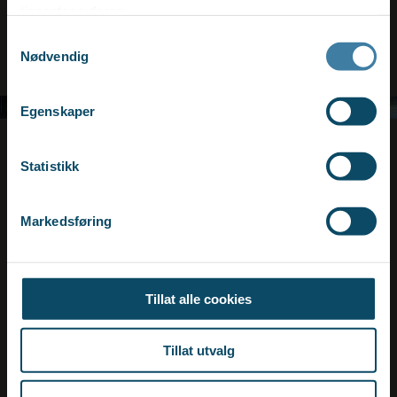
tjenestene deres.
RAPPORT PR 15. JULI 2026
Samtykkevalg
Nødvendig
Egenskaper
Statistikk
Publiseres 15. april 2026
Ledermarkedet pr 15.04.26
Markedsføring
Hvordan er ledermarkedet i Norge akkurat nå?
Tillat alle cookies
RAPPORT PR 15. APRIL 2026
Tillat utvalg