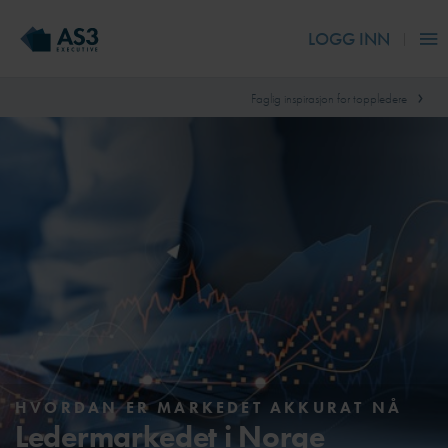
LOGG INN
Faglig inspirasjon for toppledere
HVORDAN ER MARKEDET AKKURAT NÅ
Ledermarkedet i Norge