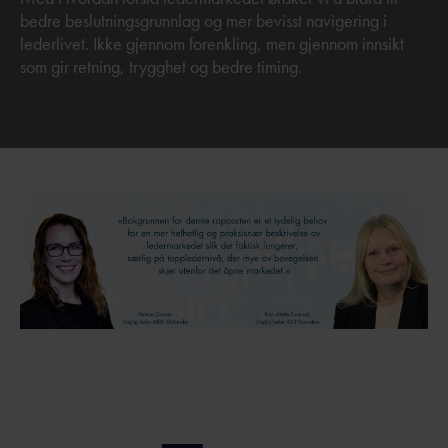
bedre beslutningsgrunnlag og mer bevisst navigering i
lederlivet. Ikke gjennom forenkling, men gjennom innsikt
som gir retning, trygghet og bedre timing.