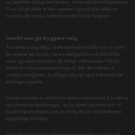
og løpende dialog med ledere, styrer og beslutningstakere.
Over tid gir dette et mer nyansert og realistisk bilde av
hvordan det norske ledermarkedet faktisk fungerer.
Innsikt som gir tryggere valg
Å orientere seg riktig i ledermarkedet handler om å være i
bevegelse før du må, være tydelig på hva du kan bidra
med, og være relevant i de riktige nettverkene. Når du
forstår hvordan markedet fungerer, blir det enklere å
vurdere muligheter, ta riktige valg og være forberedt når
endringer oppstår.
Denne innsikten er utviklet for ledere som ønsker å ta aktive
og informerte beslutninger, og for styrer og eiere som vil
forstå ledermarkedet som en viktig del av virksomhetens
langsiktige utvikling.
Med Hvordan forstå ledermarkedet ønsker vi å bidra til